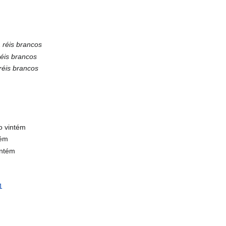
2
réis brancos
réis brancos
réis brancos
o vintém
tém
intém
1