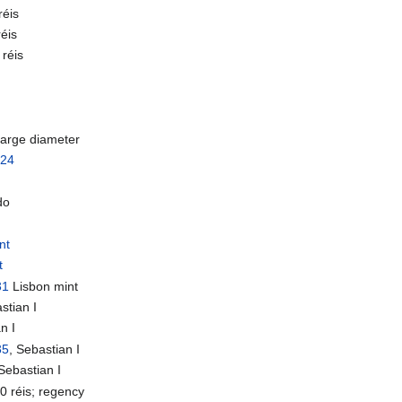
réis
éis
réis
 large diameter
-24
do
nt
t
31
Lisbon mint
stian I
n I
35
, Sebastian I
 Sebastian I
0 réis; regency