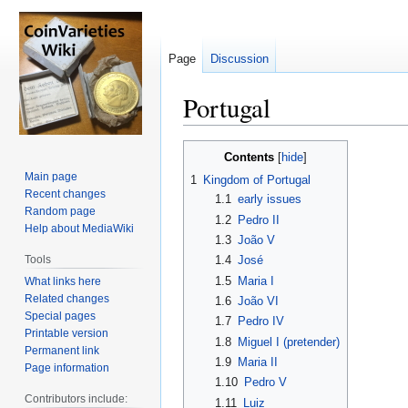
Page
Discussion
Portugal
Jump
Jump
Contents
to
to
Main page
1
Kingdom of Portugal
navigation
search
Recent changes
1.1
early issues
Random page
1.2
Pedro II
Help about MediaWiki
1.3
João V
Tools
1.4
José
1.5
Maria I
What links here
Related changes
1.6
João VI
Special pages
1.7
Pedro IV
Printable version
1.8
Miguel I (pretender)
Permanent link
1.9
Maria II
Page information
1.10
Pedro V
Contributors include:
1.11
Luiz