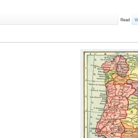
Read
V