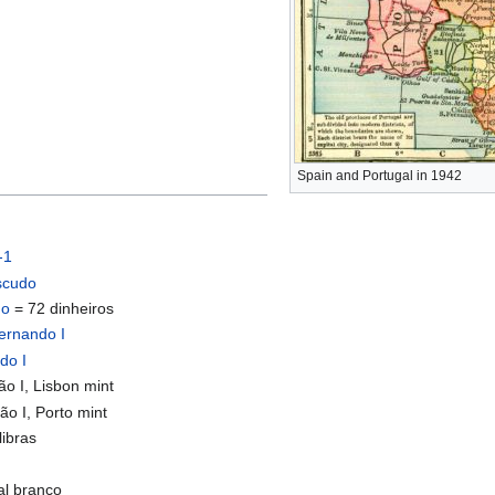
Spain and Portugal in 1942
-1
escudo
do
= 72 dinheiros
Fernando I
do I
ão I, Lisbon mint
oão I, Porto mint
ibras
al branco