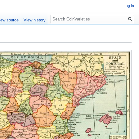
Log in
Search
iew source
View history