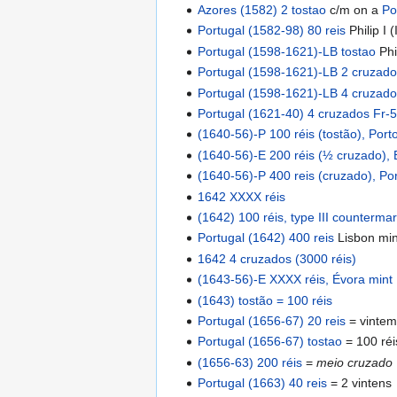
Azores (1582) 2 tostao
c/m on a
Po
Portugal (1582-98) 80 reis
Philip I (I
Portugal (1598-1621)-LB tostao
Phil
Portugal (1598-1621)-LB 2 cruzado
Portugal (1598-1621)-LB 4 cruzado
Portugal (1621-40) 4 cruzados Fr-
(1640-56)-P 100 réis (tostão), Port
(1640-56)-E 200 réis (½ cruzado), 
(1640-56)-P 400 reis (cruzado), Po
1642 XXXX réis
(1642) 100 réis, type III counterma
Portugal (1642) 400 reis
Lisbon min
1642 4 cruzados (3000 réis)
(1643-56)-E XXXX réis, Évora mint
(1643) tostão = 100 réis
Portugal (1656-67) 20 reis
= vinte
Portugal (1656-67) tostao
= 100 réi
(1656-63) 200 réis
=
meio cruzado
Portugal (1663) 40 reis
= 2 vintens