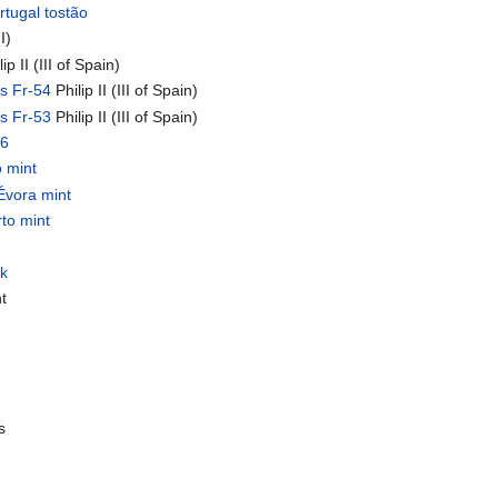
rtugal tostão
I)
ip II (III of Spain)
s Fr-54
Philip II (III of Spain)
s Fr-53
Philip II (III of Spain)
56
o mint
Évora mint
rto mint
rk
t
m
s