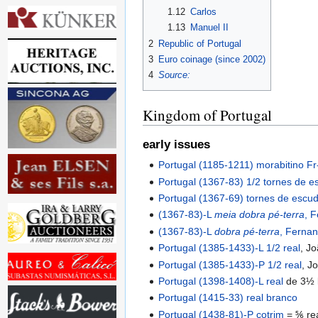
1.12
Carlos
1.13
Manuel II
2
Republic of Portugal
3
Euro coinage (since 2002)
4
Source:
Kingdom of Portugal
early issues
Portugal (1185-1211) morabitino Fr
Portugal (1367-83) 1/2 tornes de 
Portugal (1367-69) tornes de escu
(1367-83)-L
meia dobra pé-terra
, 
(1367-83)-L
dobra pé-terra
, Fernan
Portugal (1385-1433)-L 1/2 real
, Jo
Portugal (1385-1433)-P 1/2 real
, J
Portugal (1398-1408)-L real
de 3½ l
Portugal (1415-33) real branco
Portugal (1438-81)-P cotrim
= ⅚ re